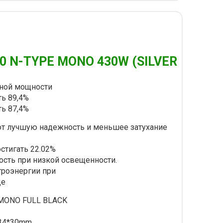
0 N-TYPE MONO 430W (SILVER
дной мощности
ть 89,4%
ть 87,4%
т лучшую надежность и меньшее затухание
стигать 22.02%
сть при низкой освещенности.
троэнергии при
де
MONO FULL BLACK
34*30mm