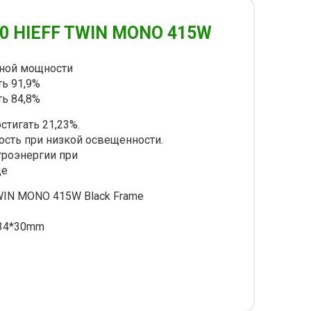
0 HIEFF TWIN MONO 415W
дной мощности
ть 91,9%
ть 84,8%
тигать 21,23%.
сть при низкой освещенности.
троэнергии при
де
IN MONO 415W Black Frame
34*30mm