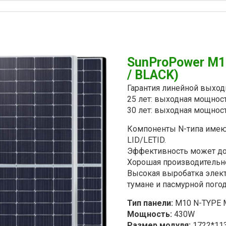
SunProPower M1
/ BLACK)
Гарантия линейной выхо
25 лет: выходная мощнос
30 лет: выходная мощнос
Компоненты N-типа имею
LID/LETID.
Эффективность может до
Хорошая производительно
Высокая выробатка элек
тумане и пасмурной пого
Тип панели:
M10 N-TYPE 
Мощность:
430W
Размер модуля:
1722*11