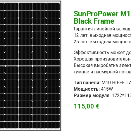
SunProPower M1
Black Frame
Гарантия линейной выхо
12 лет: выходная мощнос
25 лет: выходная мощнос
Эффективность может дос
Хорошая производительно
Высокая выробатка элек
тумане и пасмурной пого
Тип панели:
M10 HIEFF TW
Мощность:
415W
Размер модуля:
1722*11
115,00
€