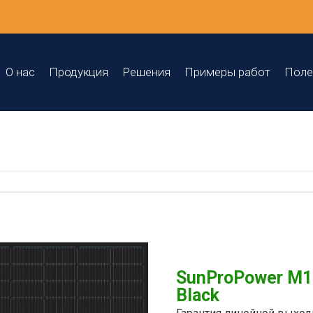
О нас
Продукция
Решения
Примеры работ
Поле
SunProPower M1
Black