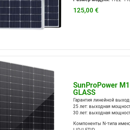
125,00
€
SunProPower M
GLASS
Гарантия линейной выхо
25 лет: выходная мощнос
30 лет: выходная мощнос
Компоненты N-типа имею
LID/LETID.