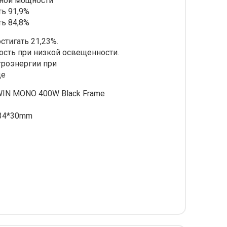
дной мощности
ть 91,9%
ть 84,8%
тигать 21,23%.
сть при низкой освещенности.
троэнергии при
де
IN MONO 400W Black Frame
34*30mm